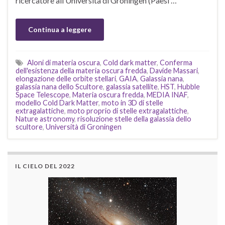
ricercatore all’Università di Groningen (Paesi …
Continua a leggere
Aloni di materia oscura
,
Cold dark matter
,
Conferma
dell'esistenza della materia oscura fredda
,
Davide Massari
,
elongazione delle orbite stellari
,
GAIA
,
Galassia nana
,
galassia nana dello Scultore
,
galassia satellite
,
HST
,
Hubble
Space Telescope
,
Materia oscura fredda
,
MEDIA INAF
,
modello Cold Dark Matter
,
moto in 3D di stelle
extragalattiche
,
moto proprio di stelle extragalattiche
,
Nature astronomy
,
risoluzione stelle della galassia dello
scultore
,
Università di Groningen
IL CIELO DEL 2022