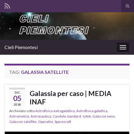
Atti
il
Search for:
mod
di
rice
Cieli Piemontesi
Attiv
la
navig
TAG:
GALASSIA SATELLITE
Galassia per caso | MEDIA
DIC
05
INAF
2018
Archiviato sotto
Astrofisica extragalattica
,
Astrofisica galattica
,
Astrometria
,
Astronautica
,
Candele standard
,
GAIA
,
Galassie nane
,
Galassie satellite
,
Operativi
,
Spacecraft