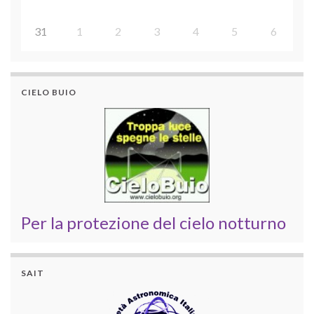
31
1
2
3
4
5
6
CIELO BUIO
Per la protezione del cielo notturno
SAIT