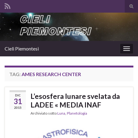
Atti
il
Search for:
mod
di
rice
Cieli Piemontesi
Attiv
la
navig
TAG:
AMES RESEARCH CENTER
L’esosfera lunare svelata da
DIC
31
LADEE « MEDIA INAF
2015
Archiviato sotto
Luna
,
Planetologia