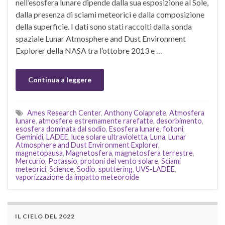
nell’esosfera lunare dipende dalla sua esposizione al Sole,
dalla presenza di sciami meteorici e dalla composizione
della superficie. I dati sono stati raccolti dalla sonda
spaziale Lunar Atmosphere and Dust Environment
Explorer della NASA tra l’ottobre 2013 e …
Continua a leggere
Ames Research Center
,
Anthony Colaprete
,
Atmosfera
lunare
,
atmosfere estremamente rarefatte
,
desorbimento
,
esosfera dominata dal sodio
,
Esosfera lunare
,
fotoni
,
Geminidi
,
LADEE
,
luce solare ultravioletta
,
Luna
,
Lunar
Atmosphere and Dust Environment Explorer
,
magnetopausa
,
Magnetosfera
,
magnetosfera terrestre
,
Mercurio
,
Potassio
,
protoni del vento solare
,
Sciami
meteorici
,
Science
,
Sodio
,
sputtering
,
UVS-LADEE
,
vaporizzazione da impatto meteoroide
IL CIELO DEL 2022