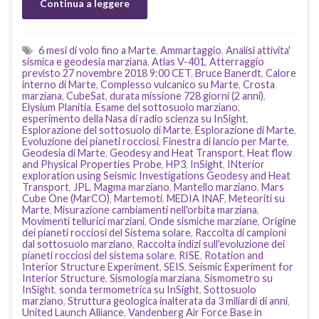
Continua a leggere
6 mesi di volo fino a Marte
,
Ammartaggio
,
Analisi attivita'
sismica e geodesia marziana
,
Atlas V-401
,
Atterraggio
previsto 27 novembre 2018 9:00 CET
,
Bruce Banerdt
,
Calore
interno di Marte
,
Complesso vulcanico su Marte
,
Crosta
marziana
,
CubeSat
,
durata missione 728 giorni (2 anni)
,
Elysium Planitia
,
Esame del sottosuolo marziano
,
esperimento della Nasa di radio scienza su InSight
,
Esplorazione del sottosuolo di Marte
,
Esplorazione di Marte
,
Evoluzione dei pianeti rocciosi
,
Finestra di lancio per Marte
,
Geodesia di Marte
,
Geodesy and Heat Transport
,
Heat flow
and Physical Properties Probe
,
HP3
,
InSight
,
INterior
exploration using Seismic Investigations Geodesy and Heat
Transport
,
JPL
,
Magma marziano
,
Mantello marziano
,
Mars
Cube One (MarCO)
,
Martemoti
,
MEDIA INAF
,
Meteoriti su
Marte
,
Misurazione cambiamenti nell'orbita marziana
,
Movimenti tellurici marziani
,
Onde sismiche marziane
,
Origine
dei pianeti rocciosi del Sistema solare
,
Raccolta di campioni
dal sottosuolo marziano
,
Raccolta indizi sull'evoluzione dei
pianeti rocciosi del sistema solare
,
RISE
,
Rotation and
Interior Structure Experiment
,
SEIS
,
Seismic Experiment for
Interior Structure
,
Sismologia marziana
,
Sismometro su
InSight
,
sonda termometrica su InSight
,
Sottosuolo
marziano
,
Struttura geologica inalterata da 3 miliardi di anni
,
United Launch Alliance
,
Vandenberg Air Force Base in