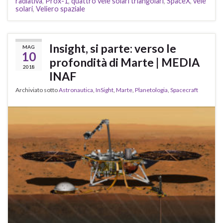
radiativa
,
Prox-1
,
quattro vele solari triangolari
,
SpaceX
,
vele
solari
,
Veliero spaziale
Insight, si parte: verso le
MAG
10
profondità di Marte | MEDIA
2018
INAF
Archiviato sotto
Astronautica
,
InSight
,
Marte
,
Planetologia
,
Spacecraft