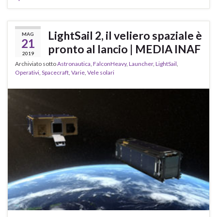
LightSail 2, il veliero spaziale è
MAG
21
pronto al lancio | MEDIA INAF
2019
Archiviato sotto
Astronautica
,
FalconHeavy
,
Launcher
,
LightSail
,
Operativi
,
Spacecraft
,
Varie
,
Vele solari