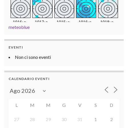
meteoblue
EVENTI
Non ci sono eventi
CALENDARIO EVENTI
L
M
M
G
V
S
D
27
28
29
30
31
1
2