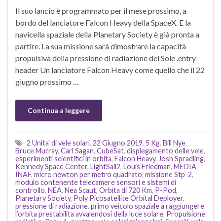
Il suo lancio è programmato per il mese prossimo, a
bordo del lanciatore Falcon Heavy della SpaceX. E la
navicella spaziale della Planetary Society è già pronta a
partire. La sua missione sarà dimostrare la capacità
propulsiva della pressione di radiazione del Sole .entry-
header Un lanciatore Falcon Heavy come quello che il 22
giugno prossimo …
Continua a leggere
2 Unita' di vele solari
,
22 Giugno 2019
,
5 Kg
,
Bill Nye
,
Bruce Murray
,
Carl Sagan
,
CubeSat
,
dispiegamento delle vele
,
esperimenti scientifici in orbita
,
Falcon Heavy
,
Josh Spradling
,
Kennedy Space Center
,
LightSail2
,
Louis Friedman
,
MEDIA
INAF
,
micro newton per metro quadrato
,
missione Stp-2
,
modulo contenente telecamere sensori e sistemi di
controllo
,
NEA
,
Nea Scaut
,
Orbita di 720 Km
,
P-Pod
,
Planetary Society
,
Poly Picosatellite Orbital Deployer
,
pressione di radiazione
,
primo veicolo spaziale a raggiungere
l’orbita prestabilita avvalendosi della luce solare
,
Propulsione