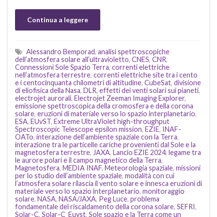
Continua a leggere
Alessandro Bemporad
,
analisi spettroscopiche
dell’atmosfera solare all’ultravioletto
,
CNES
,
CNR
,
Connessioni Sole Spazio Terra
,
correnti elettriche
nell’atmosfera terrestre
,
correnti elettriche site tra i cento
e i centocinquanta chilometri di altitudine
,
CubeSat
,
divisione
di eliofisica della Nasa
,
DLR
,
effetti dei venti solari sui pianeti
,
electrojet aurorali
,
Electrojet Zeeman Imaging Explorer
,
emissione spettroscopica della cromosfera e della corona
solare
,
eruzioni di materiale verso lo spazio interplanetario
,
ESA
,
EUvST
,
Extreme UltraViolet high-throughput
Spectroscopic Telescope epsilon mission
,
EZIE
,
INAF-
OATo
,
interazione dell’ambiente spaziale con la Terra
,
interazione tra le particelle cariche provenienti dal Sole e la
magnetosfera terrestre
,
JAXA
,
Lancio EZIE 2024
,
legame tra
le aurore polari e il campo magnetico della Terra
,
Magnetosfera
,
MEDIA INAF
,
Meteorologia spaziale
,
missioni
per lo studio dell’ambiente spaziale
,
modalità con cui
l’atmosfera solare rilascia il vento solare e innesca eruzioni di
materiale verso lo spazio interplanetario
,
monitoraggio
solare
,
NASA
,
NASA/JAXA
,
Peg Luce
,
problema
fondamentale del riscaldamento della corona solare
,
SEFRI
,
Solar-C
,
Solar-C_Euvst
,
Sole spazio e la Terra come un