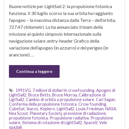
Buone notizie per LightSail 2: la propulsione fotonica
funziona. Il 30 luglio scorso la sua orbita ha raggiunto
l’apogeo – la massima distanza dalla Terra – dell’orbita,
727.47 chilometri. Lo ha annunciato il team della
missione al quinto simposio internazionale sulla
navigazione solare .entry-header Grafico della
variazione dell’apogeo (in azzurro) e del perigeo (in
arancione) …
Continua a leggere
1991VG
,
7 milioni di dollari in crowfounding
,
Apogeo di
LightSail2
,
Bruce Betts
,
Bruce Murray
,
Calibrazione di
LigtSail2
,
Cambio di orbita a propulsione solare
,
Carl Sagan
,
Conferma della propulsione fotonica
,
Crow founding
,
CubeSat
,
Ikaros
,
Keplero
,
LightSail2
,
Louis Friedman
,
NASA
,
Nea Scout
,
Planetary Society
,
pressione di radiazione
,
propulsione fotonica
,
Propulsione radiativa
,
Propulsione
solare
,
Sistema di rotazione di LightSail2
,
SpaceX
,
Vele
spaziali