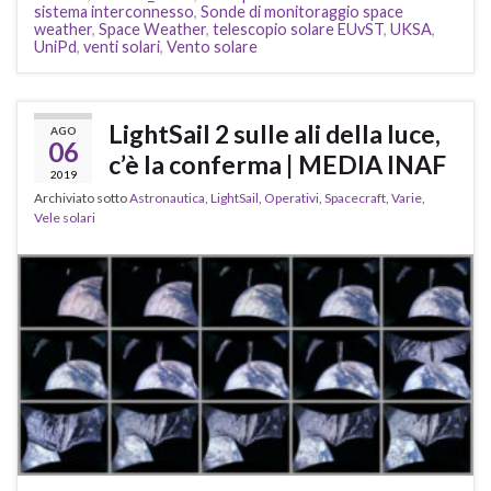
sistema interconnesso
,
Sonde di monitoraggio space
weather
,
Space Weather
,
telescopio solare EUvST
,
UKSA
,
UniPd
,
venti solari
,
Vento solare
LightSail 2 sulle ali della luce,
AGO
06
c’è la conferma | MEDIA INAF
2019
Archiviato sotto
Astronautica
,
LightSail
,
Operativi
,
Spacecraft
,
Varie
,
Vele solari