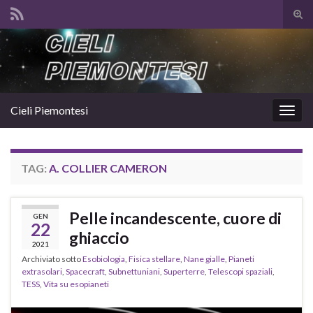
Atti
il
Search for:
mod
di
rice
Cieli Piemontesi
Attiv
la
navig
TAG:
A. COLLIER CAMERON
Pelle incandescente, cuore di
GEN
22
ghiaccio
2021
Archiviato sotto
Esobiologia
,
Fisica stellare
,
Nane gialle
,
Pianeti
extrasolari
,
Spacecraft
,
Subnettuniani
,
Superterre
,
Telescopi spaziali
,
TESS
,
Vita su esopianeti