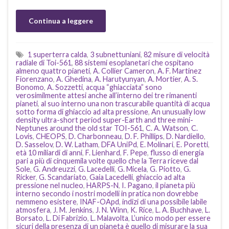
Continua a leggere
1 superterra calda
,
3 subnettuniani
,
82 misure di velocità
radiale di Toi-561
,
88 sistemi esoplanetari che ospitano
almeno quattro pianeti
,
A. Collier Cameron
,
A. F. Martinez
Fiorenzano
,
A. Ghedina
,
A. Harutyunyan
,
A. Mortier
,
A. S.
Bonomo
,
A. Sozzetti
,
acqua “ghiacciata” sono
verosimilmente attesi anche all’interno dei tre rimanenti
pianeti
,
al suo interno una non trascurabile quantità di acqua
sotto forma di ghiaccio ad alta pressione
,
An unusually low
density ultra-short period super-Earth and three mini-
Neptunes around the old star TOI-561
,
C. A. Watson
,
C.
Lovis
,
CHEOPS
,
D. Charbonneau
,
D. F. Phillips
,
D. Nardiello
,
D. Sasselov
,
D. W. Latham
,
DFA UniPd
,
E. Molinari
,
E. Poretti
,
età 10 miliardi di anni
,
F. Lienhard
,
F. Pepe
,
flusso di energia
pari a più di cinquemila volte quello che la Terra riceve dal
Sole
,
G. Andreuzzi
,
G. Lacedelli
,
G. Micela
,
G. Piotto
,
G.
Ricker
,
G. Scandariato
,
Gaia Lacedelli
,
ghiaccio ad alta
pressione nel nucleo
,
HARPS-N
,
I. Pagano
,
il pianeta più
interno secondo i nostri modelli in pratica non dovrebbe
nemmeno esistere
,
INAF-OApd
,
indizi di una possibile labile
atmosfera
,
J. M. Jenkins
,
J. N. Winn
,
K. Rice
,
L. A. Buchhave
,
L.
Borsato
,
L. Di Fabrizio
,
L. Malavolta
,
L’unico modo per essere
sicuri della presenza di un pianeta è quello di misurare la sua