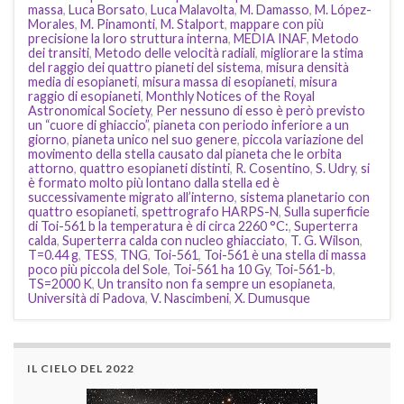
massa
,
Luca Borsato
,
Luca Malavolta
,
M. Damasso
,
M. López-
Morales
,
M. Pinamonti
,
M. Stalport
,
mappare con più
precisione la loro struttura interna
,
MEDIA INAF
,
Metodo
dei transiti
,
Metodo delle velocità radiali
,
migliorare la stima
del raggio dei quattro pianeti del sistema
,
misura densità
media di esopianeti
,
misura massa di esopianeti
,
misura
raggio di esopianeti
,
Monthly Notices of the Royal
Astronomical Society
,
Per nessuno di esso è però previsto
un “cuore di ghiaccio”
,
pianeta con periodo inferiore a un
giorno
,
pianeta unico nel suo genere
,
piccola variazione del
movimento della stella causato dal pianeta che le orbita
attorno
,
quattro esopianeti distinti
,
R. Cosentino
,
S. Udry
,
si
è formato molto più lontano dalla stella ed è
successivamente migrato all’interno
,
sistema planetario con
quattro esopianeti
,
spettrografo HARPS-N
,
Sulla superficie
di Toi-561 b la temperatura è di circa 2260 °C:
,
Superterra
calda
,
Superterra calda con nucleo ghiacciato
,
T. G. Wilson
,
T=0.44 g
,
TESS
,
TNG
,
Toi-561
,
Toi-561 è una stella di massa
poco più piccola del Sole
,
Toi-561 ha 10 Gy
,
Toi-561-b
,
TS=2000 K
,
Un transito non fa sempre un esopianeta
,
Università di Padova
,
V. Nascimbeni
,
X. Dumusque
IL CIELO DEL 2022