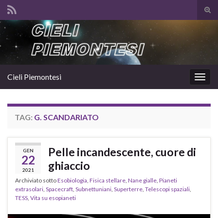
Atti
il
Search for:
mod
di
rice
Cieli Piemontesi
Attiv
la
navig
TAG:
G. SCANDARIATO
Pelle incandescente, cuore di
GEN
22
ghiaccio
2021
Archiviato sotto
Esobiologia
,
Fisica stellare
,
Nane gialle
,
Pianeti
extrasolari
,
Spacecraft
,
Subnettuniani
,
Superterre
,
Telescopi spaziali
,
TESS
,
Vita su esopianeti