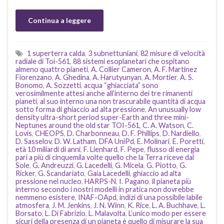
Continua a leggere
1 superterra calda
,
3 subnettuniani
,
82 misure di velocità
radiale di Toi-561
,
88 sistemi esoplanetari che ospitano
almeno quattro pianeti
,
A. Collier Cameron
,
A. F. Martinez
Fiorenzano
,
A. Ghedina
,
A. Harutyunyan
,
A. Mortier
,
A. S.
Bonomo
,
A. Sozzetti
,
acqua “ghiacciata” sono
verosimilmente attesi anche all’interno dei tre rimanenti
pianeti
,
al suo interno una non trascurabile quantità di acqua
sotto forma di ghiaccio ad alta pressione
,
An unusually low
density ultra-short period super-Earth and three mini-
Neptunes around the old star TOI-561
,
C. A. Watson
,
C.
Lovis
,
CHEOPS
,
D. Charbonneau
,
D. F. Phillips
,
D. Nardiello
,
D. Sasselov
,
D. W. Latham
,
DFA UniPd
,
E. Molinari
,
E. Poretti
,
età 10 miliardi di anni
,
F. Lienhard
,
F. Pepe
,
flusso di energia
pari a più di cinquemila volte quello che la Terra riceve dal
Sole
,
G. Andreuzzi
,
G. Lacedelli
,
G. Micela
,
G. Piotto
,
G.
Ricker
,
G. Scandariato
,
Gaia Lacedelli
,
ghiaccio ad alta
pressione nel nucleo
,
HARPS-N
,
I. Pagano
,
il pianeta più
interno secondo i nostri modelli in pratica non dovrebbe
nemmeno esistere
,
INAF-OApd
,
indizi di una possibile labile
atmosfera
,
J. M. Jenkins
,
J. N. Winn
,
K. Rice
,
L. A. Buchhave
,
L.
Borsato
,
L. Di Fabrizio
,
L. Malavolta
,
L’unico modo per essere
sicuri della presenza di un pianeta è quello di misurare la sua