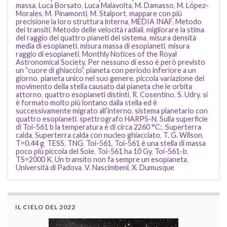
massa
,
Luca Borsato
,
Luca Malavolta
,
M. Damasso
,
M. López-
Morales
,
M. Pinamonti
,
M. Stalport
,
mappare con più
precisione la loro struttura interna
,
MEDIA INAF
,
Metodo
dei transiti
,
Metodo delle velocità radiali
,
migliorare la stima
del raggio dei quattro pianeti del sistema
,
misura densità
media di esopianeti
,
misura massa di esopianeti
,
misura
raggio di esopianeti
,
Monthly Notices of the Royal
Astronomical Society
,
Per nessuno di esso è però previsto
un “cuore di ghiaccio”
,
pianeta con periodo inferiore a un
giorno
,
pianeta unico nel suo genere
,
piccola variazione del
movimento della stella causato dal pianeta che le orbita
attorno
,
quattro esopianeti distinti
,
R. Cosentino
,
S. Udry
,
si
è formato molto più lontano dalla stella ed è
successivamente migrato all’interno
,
sistema planetario con
quattro esopianeti
,
spettrografo HARPS-N
,
Sulla superficie
di Toi-561 b la temperatura è di circa 2260 °C:
,
Superterra
calda
,
Superterra calda con nucleo ghiacciato
,
T. G. Wilson
,
T=0.44 g
,
TESS
,
TNG
,
Toi-561
,
Toi-561 è una stella di massa
poco più piccola del Sole
,
Toi-561 ha 10 Gy
,
Toi-561-b
,
TS=2000 K
,
Un transito non fa sempre un esopianeta
,
Università di Padova
,
V. Nascimbeni
,
X. Dumusque
IL CIELO DEL 2022