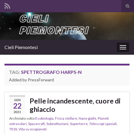
Atti
il
Search for:
mod
di
rice
Cieli Piemontesi
Attiv
la
navig
TAG:
SPETTROGRAFO HARPS-N
Added by PressForward
Pelle incandescente, cuore di
GEN
22
ghiaccio
2021
Archiviato sotto
Esobiologia
,
Fisica stellare
,
Nane gialle
,
Pianeti
extrasolari
,
Spacecraft
,
Subnettuniani
,
Superterre
,
Telescopi spaziali
,
TESS
,
Vita su esopianeti