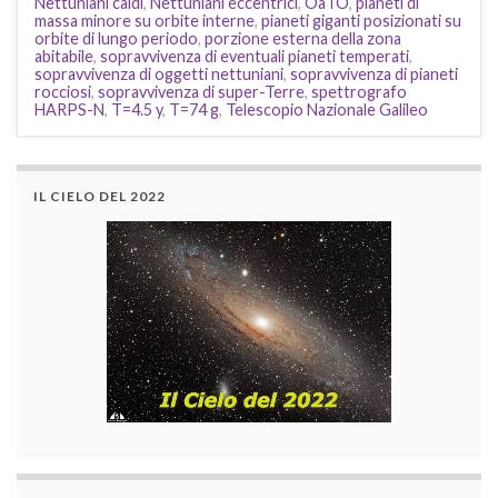
Nettuniani caldi
,
Nettuniani eccentrici
,
OaTO
,
pianeti di
massa minore su orbite interne
,
pianeti giganti posizionati su
orbite di lungo periodo
,
porzione esterna della zona
abitabile
,
sopravvivenza di eventuali pianeti temperati
,
sopravvivenza di oggetti nettuniani
,
sopravvivenza di pianeti
rocciosi
,
sopravvivenza di super-Terre
,
spettrografo
HARPS-N
,
T=4.5 y
,
T=74 g
,
Telescopio Nazionale Galileo
IL CIELO DEL 2022