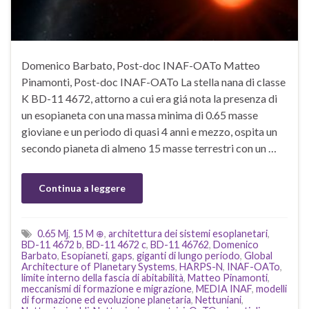
Domenico Barbato, Post-doc INAF-OATo Matteo
Pinamonti, Post-doc INAF-OATo La stella nana di classe
K BD-11 4672, attorno a cui era giá nota la presenza di
un esopianeta con una massa minima di 0.65 masse
gioviane e un periodo di quasi 4 anni e mezzo, ospita un
secondo pianeta di almeno 15 masse terrestri con un …
Continua a leggere
0.65 Mj
,
15 M ⊕
,
architettura dei sistemi esoplanetari
,
BD-11 4672 b
,
BD-11 4672 c
,
BD-11 46762
,
Domenico
Barbato
,
Esopianeti
,
gaps
,
giganti di lungo periodo
,
Global
Architecture of Planetary Systems
,
HARPS-N
,
INAF-OATo
,
limite interno della fascia di abitabilità
,
Matteo Pinamonti
,
meccanismi di formazione e migrazione
,
MEDIA INAF
,
modelli
di formazione ed evoluzione planetaria
,
Nettuniani
,