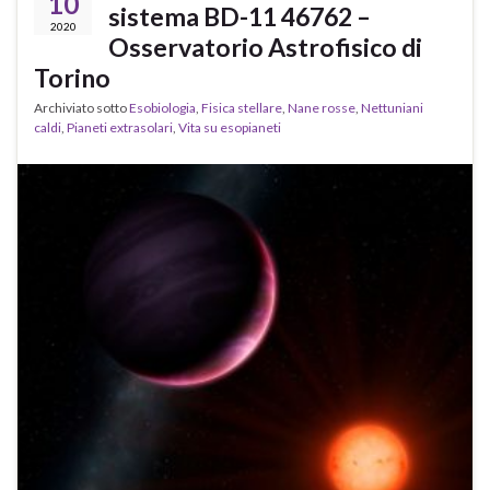
10
sistema BD-11 46762 –
2020
Osservatorio Astrofisico di
Torino
Archiviato sotto
Esobiologia
,
Fisica stellare
,
Nane rosse
,
Nettuniani
caldi
,
Pianeti extrasolari
,
Vita su esopianeti