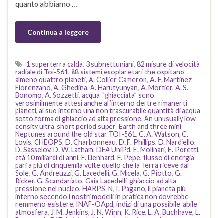
quanto abbiamo …
Continua a leggere
1 superterra calda
,
3 subnettuniani
,
82 misure di velocità
radiale di Toi-561
,
88 sistemi esoplanetari che ospitano
almeno quattro pianeti
,
A. Collier Cameron
,
A. F. Martinez
Fiorenzano
,
A. Ghedina
,
A. Harutyunyan
,
A. Mortier
,
A. S.
Bonomo
,
A. Sozzetti
,
acqua “ghiacciata” sono
verosimilmente attesi anche all’interno dei tre rimanenti
pianeti
,
al suo interno una non trascurabile quantità di acqua
sotto forma di ghiaccio ad alta pressione
,
An unusually low
density ultra-short period super-Earth and three mini-
Neptunes around the old star TOI-561
,
C. A. Watson
,
C.
Lovis
,
CHEOPS
,
D. Charbonneau
,
D. F. Phillips
,
D. Nardiello
,
D. Sasselov
,
D. W. Latham
,
DFA UniPd
,
E. Molinari
,
E. Poretti
,
età 10 miliardi di anni
,
F. Lienhard
,
F. Pepe
,
flusso di energia
pari a più di cinquemila volte quello che la Terra riceve dal
Sole
,
G. Andreuzzi
,
G. Lacedelli
,
G. Micela
,
G. Piotto
,
G.
Ricker
,
G. Scandariato
,
Gaia Lacedelli
,
ghiaccio ad alta
pressione nel nucleo
,
HARPS-N
,
I. Pagano
,
il pianeta più
interno secondo i nostri modelli in pratica non dovrebbe
nemmeno esistere
,
INAF-OApd
,
indizi di una possibile labile
atmosfera
,
J. M. Jenkins
,
J. N. Winn
,
K. Rice
,
L. A. Buchhave
,
L.